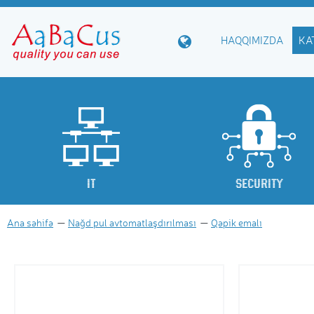
HAQQIMIZDA
KA
IT
Security
Ana səhifə
Nağd pul avtomatlaşdırılması
Qəpik emalı