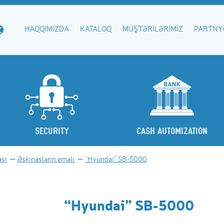
HAQQIMIZDA
KATALOQ
MÜŞTƏRILƏRIMIZ
PARTNY
Security
Cash Automization
ası
Əskinasların emalı
“Hyundai” SB-5000
“Hyundai” SB-5000