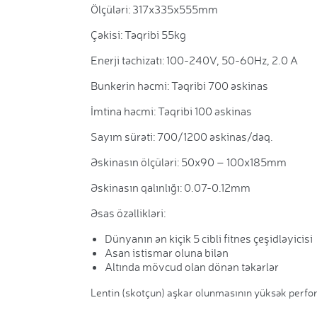
Ölçüləri: 317x335x555mm
Çəkisi: Təqribi 55kg
Enerji təchizatı: 100-240V, 50-60Hz, 2.0 A
Bunkerin həcmi: Təqribi 700 əskinas
İmtina həcmi: Təqribi 100 əskinas
Sayım sürəti: 700/1200 əskinas/dəq.
Əskinasın ölçüləri: 50x90 – 100x185mm
Əskinasın qalınlığı: 0.07-0.12mm
Əsas özəllikləri:
Dünyanın ən kiçik 5 cibli fitnes çeşidləyicisi
Asan istismar oluna bilən
Altında mövcud olan dönən təkərlər
Lentin (skotçun) aşkar olunmasının yüksək perfo