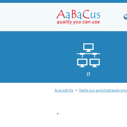
IT
Ana səhifə
Nağd pul avtomatlaşdırılm